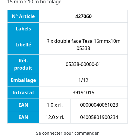
15 mm x 10 m bricolage
N° Article
427060
Labels
Rlx double face Tesa 15mmx10m
Libellé
05338
Réf.
05338-00000-01
produit
Emballage
1/12
Intrastat
39191015
EAN
1.0 x rl.
00000040061023
EAN
12.0 x rl.
04005801900234
Se connecter pour commander