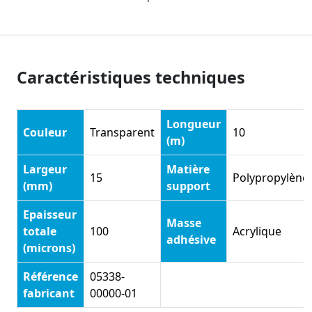
Caractéristiques techniques
Longueur
Couleur
Transparent
10
(m)
Largeur
Matière
15
Polypropylène
(mm)
support
Epaisseur
Masse
totale
100
Acrylique
adhésive
(microns)
Référence
05338-
fabricant
00000-01