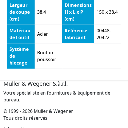
Largeur
Dimensions
de coupe
38,4
H x L x P
150 x 38,4
(cm)
(cm)
Matériau
Référence
00448-
Acier
de l'outil
fabricant
20422
Système
Bouton
de
poussoir
blocage
Muller & Wegener S.à.r.l.
Votre spécialiste en fournitures & équipement de
bureau.
© 1999 - 2026 Muller & Wegener
Tous droits réservés