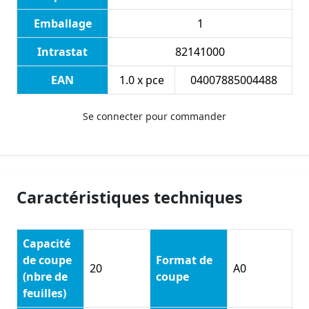
Emballage
1
Intrastat
82141000
EAN
1.0 x pce
04007885004488
Se connecter pour commander
Caractéristiques techniques
Capacité
de coupe
Format de
20
A0
(nbre de
coupe
feuilles)