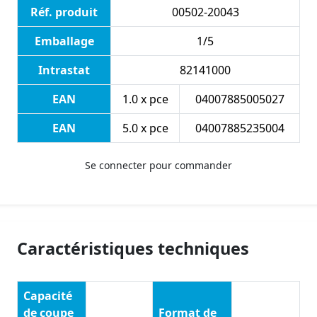
Réf. produit
00502-20043
Emballage
1/5
Intrastat
82141000
EAN
1.0 x pce
04007885005027
EAN
5.0 x pce
04007885235004
Se connecter pour commander
Caractéristiques techniques
Capacité
de coupe
Format de