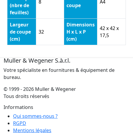
8
A4
(nbre de
coupe
feuilles)
Largeur
Dimensions
42 x 42 x
de coupe
32
H x L x P
17,5
(cm)
(cm)
Muller & Wegener S.à.r.l.
Votre spécialiste en fournitures & équipement de
bureau.
© 1999 - 2026 Muller & Wegener
Tous droits réservés
Informations
Qui sommes-nous ?
RGPD
Mentions légales