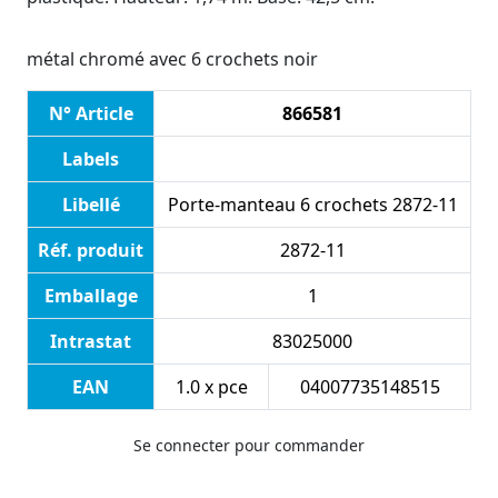
métal chromé avec 6 crochets noir
N° Article
866581
Labels
Libellé
Porte-manteau 6 crochets 2872-11
Réf. produit
2872-11
Emballage
1
Intrastat
83025000
EAN
1.0 x pce
04007735148515
Se connecter pour commander