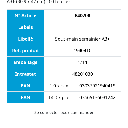
A3+ (30,9 x 42 cm) - 60 feuilles
N° Article
840708
Labels
Libellé
Sous-main semainier A3+
Réf. produit
194041C
Emballage
1/14
Intrastat
48201030
EAN
1.0 x pce
03037921940419
EAN
14.0 x pce
03665136031242
Se connecter pour commander