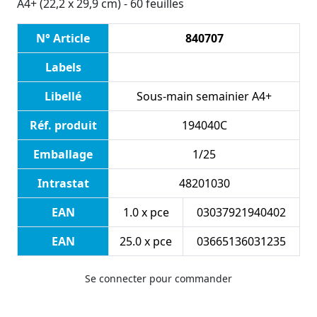
A4+ (22,2 x 29,9 cm) - 60 feuilles
N° Article
840707
Labels
Libellé
Sous-main semainier A4+
Réf. produit
194040C
Emballage
1/25
Intrastat
48201030
EAN
1.0 x pce
03037921940402
EAN
25.0 x pce
03665136031235
Se connecter pour commander