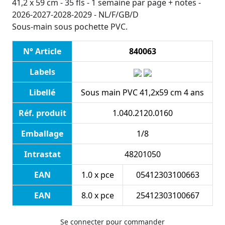
41,2 x 59 cm - 35 fls - 1 semaine par page + notes -
2026-2027-2028-2029 - NL/F/GB/D
Sous-main sous pochette PVC.
N° Article
840063
Labels
Libellé
Sous main PVC 41,2x59 cm 4 ans
Réf. produit
1.040.2120.0160
Emballage
1/8
Intrastat
48201050
EAN
1.0 x pce
05412303100663
EAN
8.0 x pce
25412303100667
Se connecter pour commander