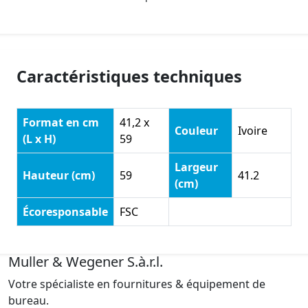
Caractéristiques techniques
Format en cm
41,2 x
Couleur
Ivoire
(L x H)
59
Largeur
Hauteur (cm)
59
41.2
(cm)
Écoresponsable
FSC
Muller & Wegener S.à.r.l.
Votre spécialiste en fournitures & équipement de
bureau.