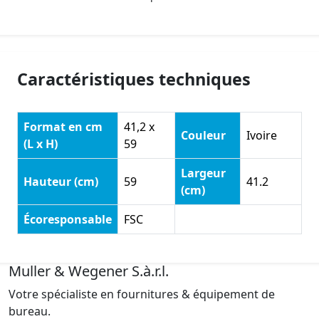
Caractéristiques techniques
Format en cm
41,2 x
Couleur
Ivoire
(L x H)
59
Largeur
Hauteur (cm)
59
41.2
(cm)
Écoresponsable
FSC
Muller & Wegener S.à.r.l.
Votre spécialiste en fournitures & équipement de
bureau.