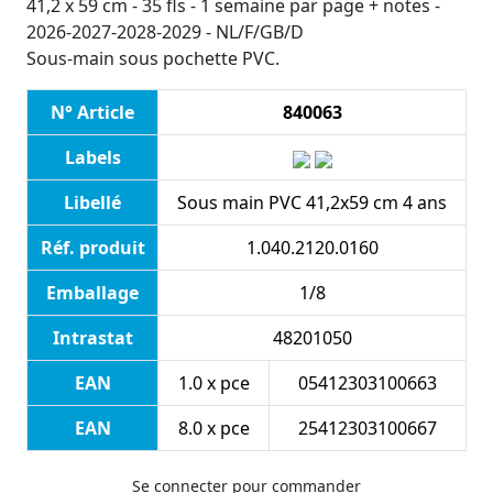
41,2 x 59 cm - 35 fls - 1 semaine par page + notes -
2026-2027-2028-2029 - NL/F/GB/D
Sous-main sous pochette PVC.
N° Article
840063
Labels
Libellé
Sous main PVC 41,2x59 cm 4 ans
Réf. produit
1.040.2120.0160
Emballage
1/8
Intrastat
48201050
EAN
1.0 x pce
05412303100663
EAN
8.0 x pce
25412303100667
Se connecter pour commander