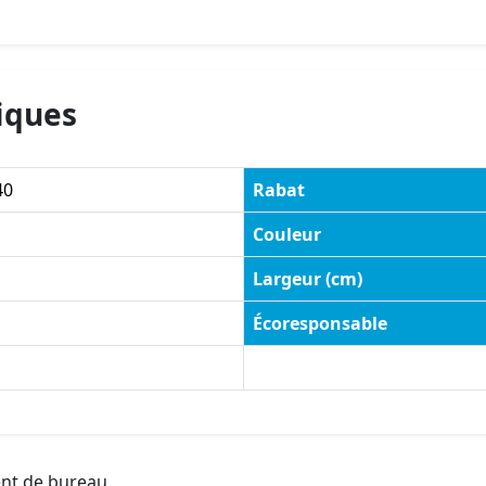
iques
40
Rabat
Couleur
Largeur (cm)
Écoresponsable
ent de bureau.