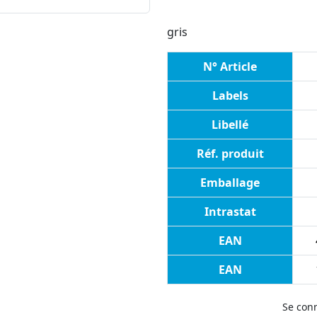
gris
N° Article
Labels
Libellé
Réf. produit
Emballage
Intrastat
EAN
EAN
Se con