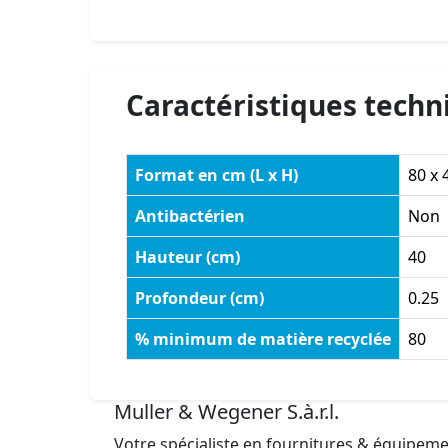
Caractéristiques techn
Format en cm (L x H)
80 x 
Antibactérien
Non
Hauteur (cm)
40
Profondeur (cm)
0.25
% minimum de matière recyclée
80
Muller & Wegener S.à.r.l.
Votre spécialiste en fournitures & équipem