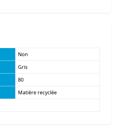
Non
Gris
80
Matière recyclée