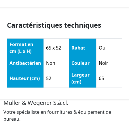
Caractéristiques techniques
Format en
65 x 52
Rabat
Oui
cm (L x H)
Antibactérien
Non
Couleur
Noir
Largeur
Hauteur (cm)
52
65
(cm)
Muller & Wegener S.à.r.l.
Votre spécialiste en fournitures & équipement de
bureau.