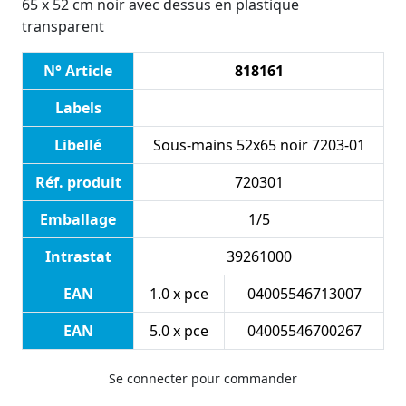
65 x 52 cm noir avec dessus en plastique
transparent
N° Article
818161
Labels
Libellé
Sous-mains 52x65 noir 7203-01
Réf. produit
720301
Emballage
1/5
Intrastat
39261000
EAN
1.0 x pce
04005546713007
EAN
5.0 x pce
04005546700267
Se connecter pour commander