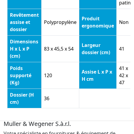
patins
Revêtement
Produit
assise et
Polypropylène
Non
ergonomique
dossier
Dimensions
Largeur
H x L x P
83 x 45,5 x 54
41
dossier (cm)
(cm)
Poids
41 x
Assise L x P x
supporté
120
42 x
H cm
(Kg)
47
Dossier (H
36
cm)
Muller & Wegener S.à.r.l.
Votre spécialiste en fournitures & équipement de