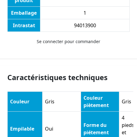
produit
Emballage
1
Intrastat
94013900
Se connecter pour commander
Caractéristiques techniques
Couleur
Couleur
Gris
Gris
piètement
4
Forme du
pieds
Empilable
Oui
piétement
et