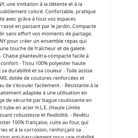
 une invitation à la détente et à la
 subtilement coloré. Confortable, pratique
apte avec grâce à tous vos espaces
errasse en passant par le jardin. Compacte
llir sans effort vos moments de partage.
ONY pour créer un ensemble repas qui
'une touche de fraîcheur et de gaieté.
 - Chaise plianteultra-compacte facile à
 confort - Tissu 100% polyester haute
sa durabilité et sa couleur - Toile assise
RI, dotée de coutures renforcées et
u de s'écouler facilement. - Résistante à la
faitement adaptée à une utilisation en
iage de sécurité par bague coulissante en
t tube en acier H.L.E. (Haute Limite
sant robustesse et flexibilité. - Revêtu
ter 100% française, cuite au four, qui
ies et à la corrosion, renforçant sa
ection anti-basculement pour une stabilité