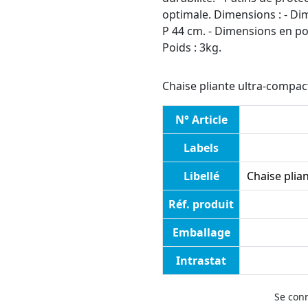
optimale. Dimensions : - Dim
P 44 cm. - Dimensions en pos
Poids : 3kg.
Chaise pliante ultra-compac
N° Article
Labels
Libellé
Chaise plia
Réf. produit
Emballage
Intrastat
Se con