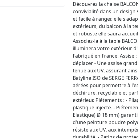
Découvrez la chaise BALCONY,
convivialité dans un design
et facile à ranger, elle s'ad
extérieurs, du balcon à la t
et robuste elle saura accuei
Associez-la à la table BALC
illuminera votre extérieur d
Fabriqué en France. Assise :
déplacer - Une assise grand
tenue aux UV, assurant ainsi 
Batyline ISO de SERGE FERRA
aérées pour permettre à l'ea
déchirure, recyclable et par
extérieur. Piétements : - Pl
plastique injecté. - Piétemen
Elastique) Ø 18 mm) garantis
d'une peinture poudre polyes
résiste aux UV, aux intempér
durabilité. - Patins de prot