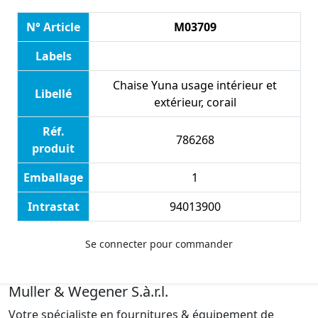
N° Article
M03709
Labels
Chaise Yuna usage intérieur et
Libellé
extérieur, corail
Réf.
786268
produit
Emballage
1
Intrastat
94013900
Se connecter pour commander
Muller & Wegener S.à.r.l.
Votre spécialiste en fournitures & équipement de