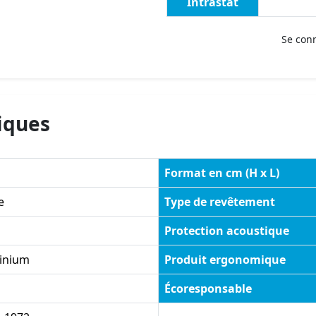
Intrastat
Se con
iques
Format en cm (H x L)
e
Type de revêtement
Protection acoustique
inium
Produit ergonomique
Écoresponsable