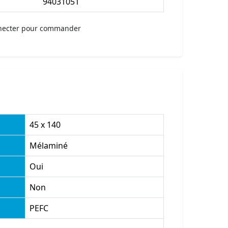
94031051
necter pour commander
45 x 140
Mélaminé
Oui
Non
PEFC