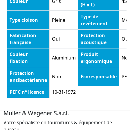
Couleur
Gris
45 
(H x L)
Type de
Type cloison
Pleine
Mél
revêtement
Fabrication
Protection
Oui
Oui
française
acoustique
Couleur
Produit
Aluminium
No
fixation
ergonomique
Protection
Non
Écoresponsable
PEF
antibactérienne
PEFC n° licence
10-31-1972
Muller & Wegener S.à.r.l.
Votre spécialiste en fournitures & équipement de
bureau.