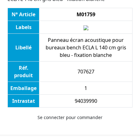
N° Article
M01759
Labels
Panneau écran acoustique pour
Libellé
bureaux bench ECLA L 140 cm gris
bleu - fixation blanche
Réf.
707627
produit
Emballage
1
Intrastat
94039990
Se connecter pour commander