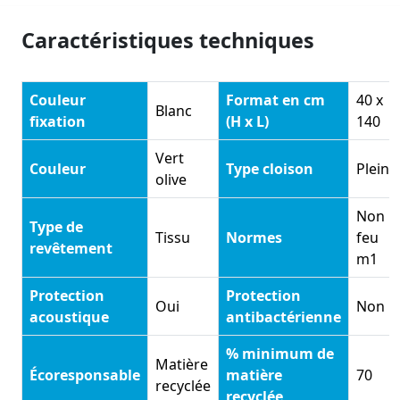
Caractéristiques techniques
Couleur
Format en cm
40 x
Blanc
fixation
(H x L)
140
Vert
Couleur
Type cloison
Pleine
olive
Non
Type de
Tissu
Normes
feu
revêtement
m1
Protection
Protection
Oui
Non
acoustique
antibactérienne
% minimum de
Matière
Écoresponsable
matière
70
recyclée
recyclée