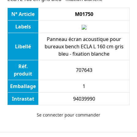
N° Article
M01750
Labels
Panneau écran acoustique pour
Libellé
bureaux bench ECLA L 160 cm gris
bleu - fixation blanche
Réf.
707643
produit
Emballage
1
Intrastat
94039990
Se connecter pour commander