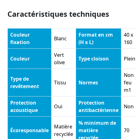
Caractéristiques techniques
Couleur
Format en cm
40 x
Blanc
fixation
(H x L)
160
Vert
Couleur
Type cloison
Pleine
olive
Non
Type de
Tissu
Normes
feu
revêtement
m1
Protection
Protection
Oui
Non
acoustique
antibactérienne
% minimum de
Matière
Écoresponsable
matière
70
recyclée
recyclée