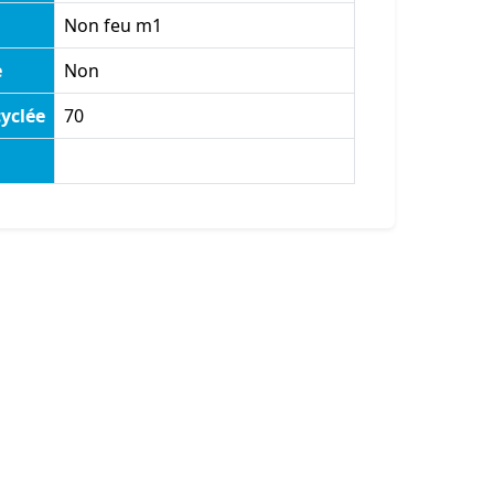
Non feu m1
e
Non
yclée
70