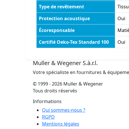
Type de revêtement
Tissu
Protection acoustique
Oui
Écoresponsable
Matiè
Certifié Oeko-Tex Standard 100
Oui
Muller & Wegener S.à.r.l.
Votre spécialiste en fournitures & équipem
© 1999 - 2026 Muller & Wegener
Tous droits réservés
Informations
Qui sommes-nous ?
RGPD
Mentions légales