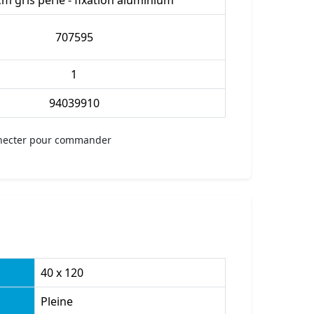
cm gris perle - fixation aluminium
707595
1
94039910
necter pour commander
40 x 120
Pleine