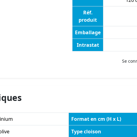
120 
Réf.
produit
Emballage
Intrastat
Se con
iques
inium
Format en cm (H x L)
olive
Type cloison