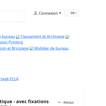
Connexion
FR
e bureau
Classement et Archivage
sion Printing
sin et Bricolage
Mobilier de bureau
rtagé ECLA
ique - avec fixations
Retour