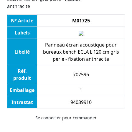
anthracite
N° Article
M01725
Labels
Panneau écran acoustique pour
Libellé
bureaux bench ECLA L 120 cm gris
perle - fixation anthracite
Réf.
707596
produit
Emballage
1
Intrastat
94039910
Se connecter pour commander