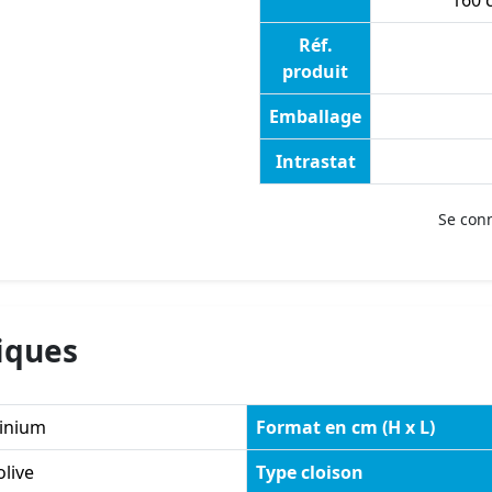
160 
Réf.
produit
Emballage
Intrastat
Se con
iques
inium
Format en cm (H x L)
olive
Type cloison