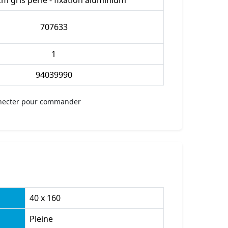
cm gris perle - fixation aluminium
707633
1
94039990
necter pour commander
40 x 160
Pleine