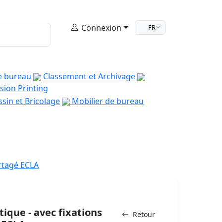
Connexion
FR
e bureau
Classement et Archivage
sion Printing
sin et Bricolage
Mobilier de bureau
rtagé ECLA
ique - avec fixations
Retour