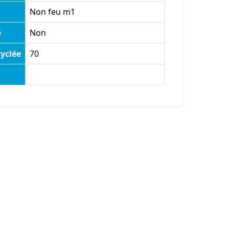
Non feu m1
e
Non
yclée
70