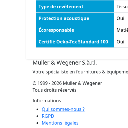
Type de revêtement
Tissu
Protection acoustique
Oui
Écoresponsable
Matiè
Certifié Oeko-Tex Standard 100
Oui
Muller & Wegener S.à.r.l.
Votre spécialiste en fournitures & équipem
© 1999 - 2026 Muller & Wegener
Tous droits réservés
Informations
Qui sommes-nous ?
RGPD
Mentions légales