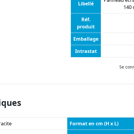
Panneau écra
Libellé
140 
Réf.
produit
Emballage
Intrastat
Se con
iques
acite
Format en cm (H x L)