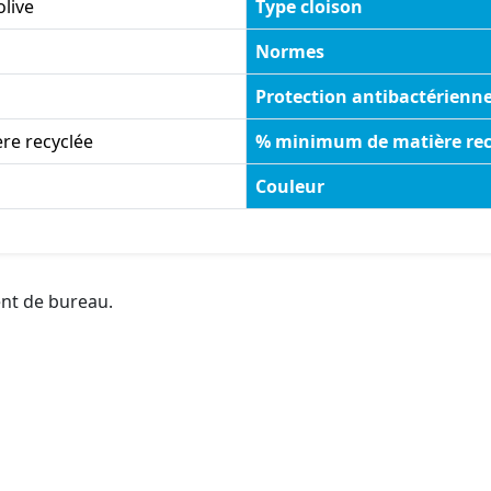
olive
Type cloison
Normes
Protection antibactérienn
re recyclée
% minimum de matière rec
Couleur
ent de bureau.