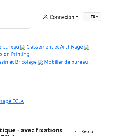
Connexion
FR
e bureau
Classement et Archivage
sion Printing
sin et Bricolage
Mobilier de bureau
rtagé ECLA
ique - avec fixations
Retour