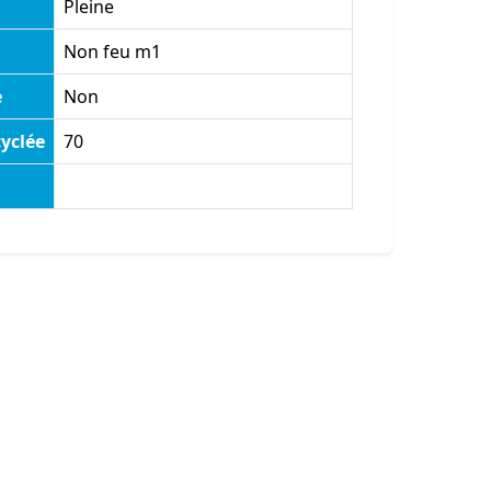
Pleine
Non feu m1
e
Non
yclée
70