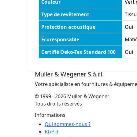
Couleur
Vert 
Type de revêtement
Tissu
Protection acoustique
Oui
Écoresponsable
Matiè
Certifié Oeko-Tex Standard 100
Oui
Muller & Wegener S.à.r.l.
Votre spécialiste en fournitures & équipem
© 1999 - 2026 Muller & Wegener
Tous droits réservés
Informations
Qui sommes-nous ?
RGPD