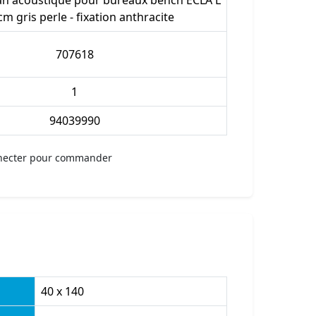
n acoustique pour bureaux bench ECLA L
cm gris perle - fixation anthracite
707618
1
94039990
necter pour commander
40 x 140