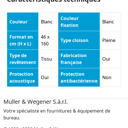
Couleur
Couleur
Blanc
Blanc
fixation
Format en
46 x
Type cloison
Pleine
cm (H x L)
160
Type de
Fabrication
Tissu
Oui
revêtement
française
Protection
Protection
Oui
Non
acoustique
antibactérienne
Muller & Wegener S.à.r.l.
Votre spécialiste en fournitures & équipement de
bureau.