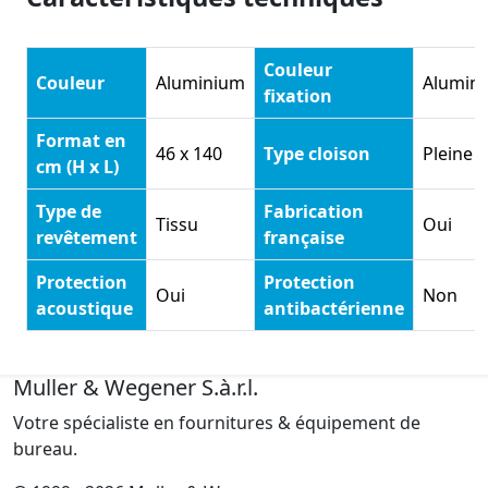
Couleur
Couleur
Aluminium
Alumin
fixation
Format en
46 x 140
Type cloison
Pleine
cm (H x L)
Type de
Fabrication
Tissu
Oui
revêtement
française
Protection
Protection
Oui
Non
acoustique
antibactérienne
Muller & Wegener S.à.r.l.
Votre spécialiste en fournitures & équipement de
bureau.