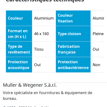
Couleur
Couleur
Aluminium
Alumin
fixation
Format en
46 x 160
Type cloison
Pleine
cm (H x L)
Type de
Fabrication
Tissu
Oui
revêtement
française
Protection
Protection
Oui
Non
acoustique
antibactérienne
Muller & Wegener S.à.r.l.
Votre spécialiste en fournitures & équipement de
bureau.