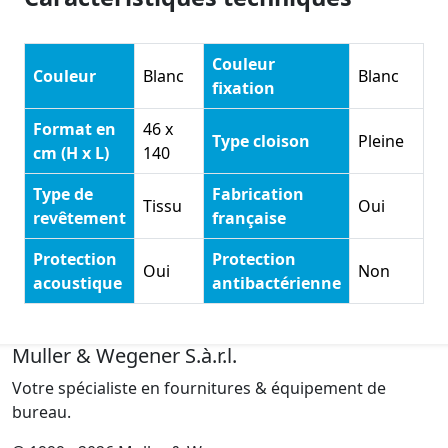
Couleur
Couleur
Blanc
Blanc
fixation
Format en
46 x
Type cloison
Pleine
cm (H x L)
140
Type de
Fabrication
Tissu
Oui
revêtement
française
Protection
Protection
Oui
Non
acoustique
antibactérienne
Muller & Wegener S.à.r.l.
Votre spécialiste en fournitures & équipement de
bureau.