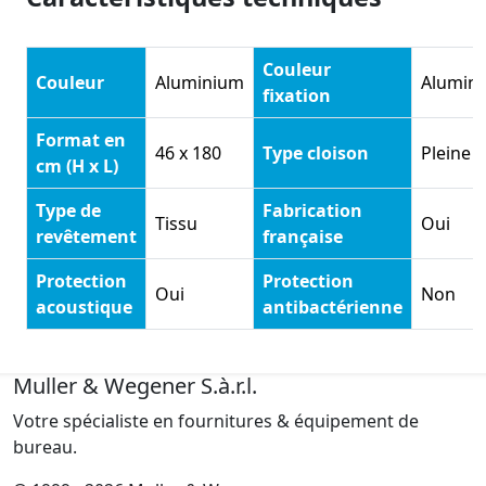
Couleur
Couleur
Aluminium
Alumin
fixation
Format en
46 x 180
Type cloison
Pleine
cm (H x L)
Type de
Fabrication
Tissu
Oui
revêtement
française
Protection
Protection
Oui
Non
acoustique
antibactérienne
Muller & Wegener S.à.r.l.
Votre spécialiste en fournitures & équipement de
bureau.