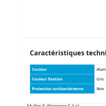
Caractéristiques techn
Couleur
Alum
Couleur fixation
Gris
Protection antibactérienne
Non
Muller & Wegener S.à.r.l.