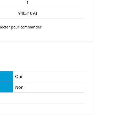
1
94031093
necter pour commander
Oui
Non