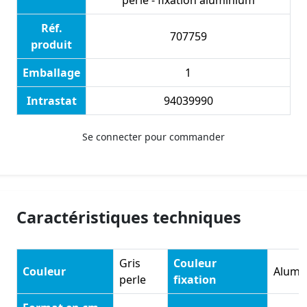
perle - fixation aluminium
Réf.
707759
produit
Emballage
1
Intrastat
94039990
Se connecter pour commander
Caractéristiques techniques
Gris
Couleur
Couleur
Alumi
perle
fixation