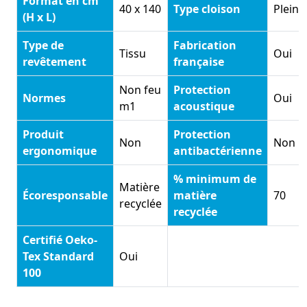
Format en cm
40 x 140
Type cloison
Pleine
(H x L)
Type de
Fabrication
Tissu
Oui
revêtement
française
Non feu
Protection
Normes
Oui
m1
acoustique
Produit
Protection
Non
Non
ergonomique
antibactérienne
% minimum de
Matière
Écoresponsable
matière
70
recyclée
recyclée
Certifié Oeko-
Tex Standard
Oui
100