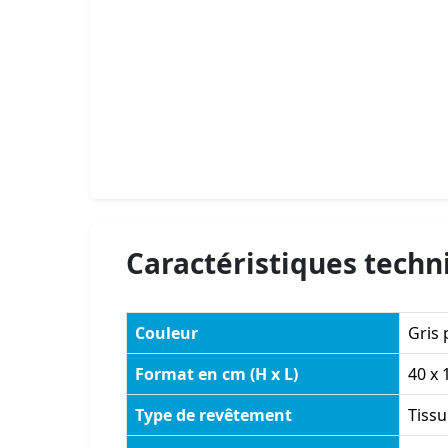
Caractéristiques techn
Couleur
Gris 
Format en cm (H x L)
40 x 
Type de revêtement
Tissu