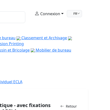
Connexion
FR
e bureau
Classement et Archivage
sion Printing
sin et Bricolage
Mobilier de bureau
ividuel ECLA
ique - avec fixations
Retour