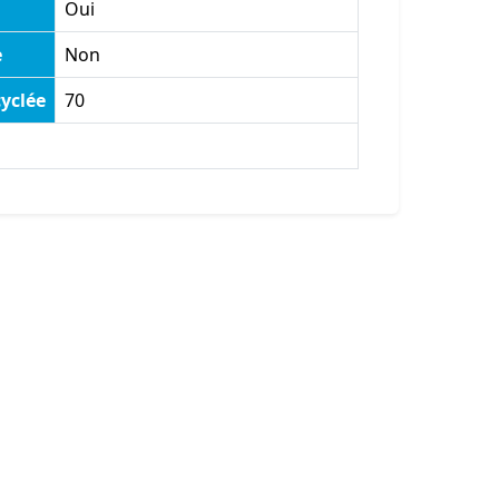
Oui
e
Non
yclée
70