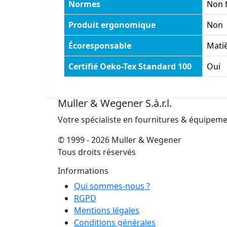
Normes
Non 
Produit ergonomique
Non
Écoresponsable
Matiè
Certifié Oeko-Tex Standard 100
Oui
Muller & Wegener S.à.r.l.
Votre spécialiste en fournitures & équipem
© 1999 - 2026 Muller & Wegener
Tous droits réservés
Informations
Qui sommes-nous ?
RGPD
Mentions légales
Conditions générales