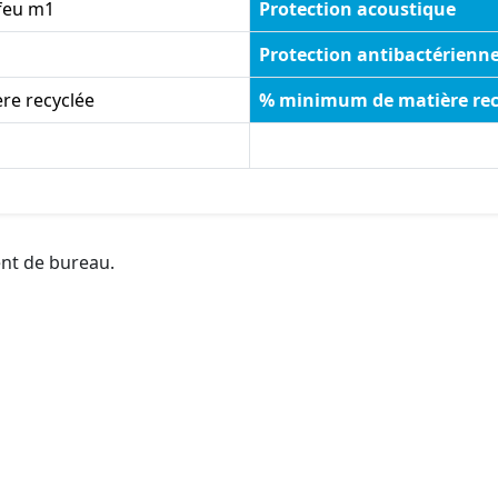
feu m1
Protection acoustique
Protection antibactérienn
re recyclée
% minimum de matière rec
ent de bureau.