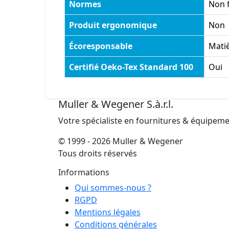
Normes
Non 
Produit ergonomique
Non
Écoresponsable
Matiè
Certifié Oeko-Tex Standard 100
Oui
Muller & Wegener S.à.r.l.
Votre spécialiste en fournitures & équipem
© 1999 - 2026 Muller & Wegener
Tous droits réservés
Informations
Qui sommes-nous ?
RGPD
Mentions légales
Conditions générales