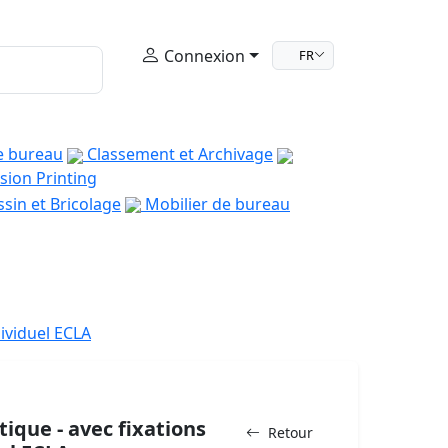
Connexion
FR
e bureau
Classement et Archivage
sion Printing
sin et Bricolage
Mobilier de bureau
ividuel ECLA
ique - avec fixations
Retour