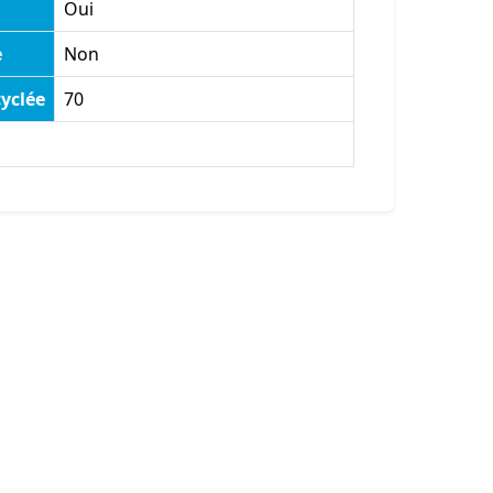
Oui
e
Non
yclée
70