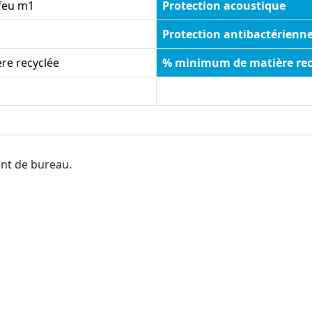
feu m1
Protection acoustique
Protection antibactérienn
re recyclée
% minimum de matière rec
ent de bureau.