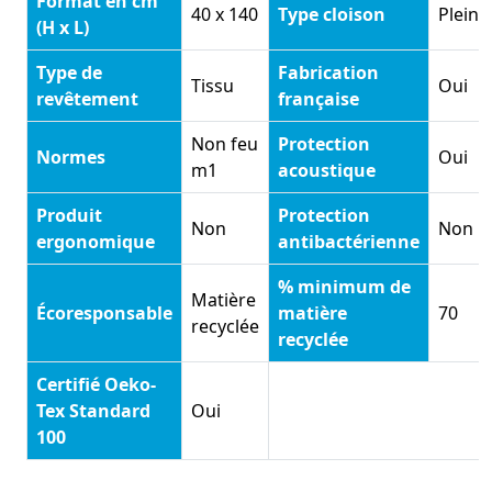
Format en cm
40 x 140
Type cloison
Pleine
(H x L)
Type de
Fabrication
Tissu
Oui
revêtement
française
Non feu
Protection
Normes
Oui
m1
acoustique
Produit
Protection
Non
Non
ergonomique
antibactérienne
% minimum de
Matière
Écoresponsable
matière
70
recyclée
recyclée
Certifié Oeko-
Tex Standard
Oui
100