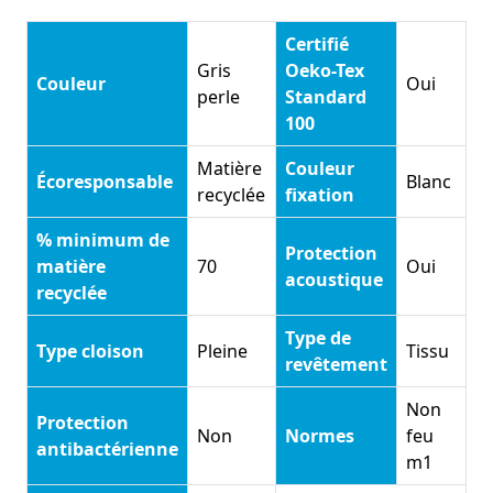
Certifié
Gris
Oeko-Tex
Couleur
Oui
perle
Standard
100
Matière
Couleur
Écoresponsable
Blanc
recyclée
fixation
% minimum de
Protection
matière
70
Oui
acoustique
recyclée
Type de
Type cloison
Pleine
Tissu
revêtement
Non
Protection
Non
Normes
feu
antibactérienne
m1