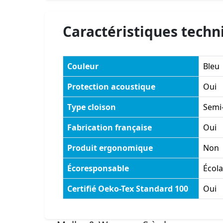
Caractéristiques techn
Couleur
Bleu
Protection acoustique
Oui
Type cloison
Semi-
Fabrication française
Oui
Produit ergonomique
Non
Écoresponsable
Écol
Certifié Oeko-Tex Standard 100
Oui