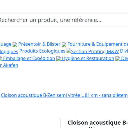
quage
Présentoir & Blister
Fourniture & Equipement d
Produits Ecologiques
Divi
Emballage et Expédition
Hygiène et Restauration
Des
r Akafen
Cloison acoustique B-Zen semi vitrée L 81 cm - sans piète
Cloison acoustique B-