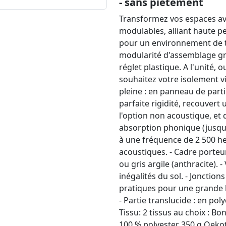
- sans piètement
Transformez vos espaces ave
modulables, alliant haute 
pour un environnement de tr
modularité d'assemblage grâ
réglet plastique. A l'unité,
souhaitez votre isolement v
pleine : en panneau de part
parfaite rigidité, recouver
l'option non acoustique, e
absorption phonique (jusqu'à
à une fréquence de 2 500 he
acoustiques. - Cadre porteur
ou gris argile (anthracite).
inégalités du sol. - Jonction
pratiques pour une grande l
- Partie translucide : en p
Tissu: 2 tissus au choix : 
100 % polyester 350 g Oekot