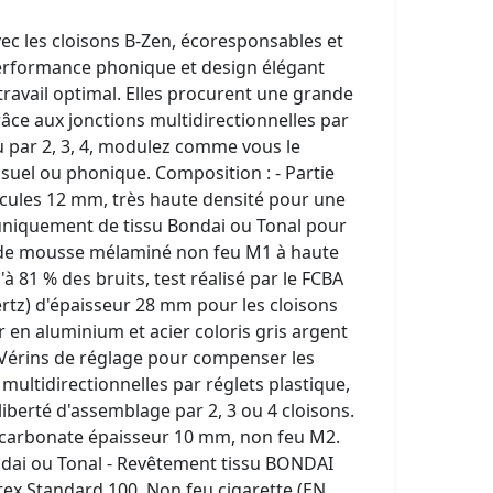
c les cloisons B-Zen, écoresponsables et
performance phonique et design élégant
avail optimal. Elles procurent une grande
ce aux jonctions multidirectionnelles par
 ou par 2, 3, 4, modulez comme vous le
isuel ou phonique. Composition : - Partie
icules 12 mm, très haute densité pour une
t uniquement de tissu Bondai ou Tonal pour
t de mousse mélaminé non feu M1 à haute
 81 % des bruits, test réalisé par le FCBA
rtz) d'épaisseur 28 mm pour les cloisons
 en aluminium et acier coloris gris argent
 - Vérins de réglage pour compenser les
s multidirectionnelles par réglets plastique,
iberté d'assemblage par 2, 3 ou 4 cloisons.
olycarbonate épaisseur 10 mm, non feu M2.
Bondai ou Tonal - Revêtement tissu BONDAI
ex Standard 100. Non feu cigarette (EN