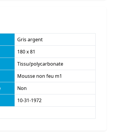
Gris argent
180 x 81
Tissu/polycarbonate
Mousse non feu m1
e
Non
10-31-1972