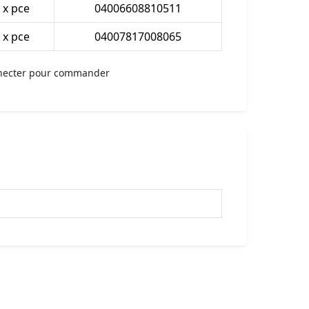
 x pce
04006608810511
 x pce
04007817008065
necter pour commander