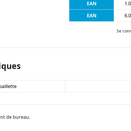
EAN
1.0
EAN
6.0
Se con
iques
paillette
ent de bureau.