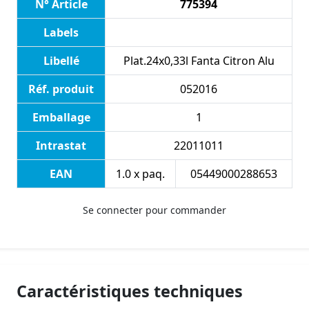
N° Article
775394
Labels
Libellé
Plat.24x0,33l Fanta Citron Alu
Réf. produit
052016
Emballage
1
Intrastat
22011011
EAN
1.0 x paq.
05449000288653
Se connecter pour commander
Caractéristiques techniques