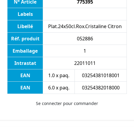
N° Article
775395
Labels
Libellé
Plat.24x50cl.Rox.Cristaline Citron
Réf. produit
052886
Emballage
1
Intrastat
22011011
EAN
1.0 x paq.
03254381018001
EAN
6.0 x paq.
03254382018000
Se connecter pour commander