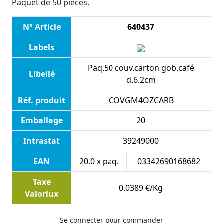
Paquet de 50 pièces.
N° Article
640437
Labels
Paq.50 couv.carton gob.café
Libellé
d.6.2cm
Réf. produit
COVGM4OZCARB
Emballage
20
Intrastat
39249000
EAN
20.0 x paq.
03342690168682
Taxe
0.0389 €/Kg
Valorlux
Se connecter pour commander