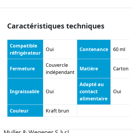
Caractéristiques techniques
Compatible
Oui
Contenance
60 ml
réfrigérateur
Couvercle
Fermeture
Matière
Carton
indépendant
Adapté au
Ingraissable
Oui
contact
Oui
alimentaire
Couleur
Kraft brun
Muller & Wegener S.à.r.l.