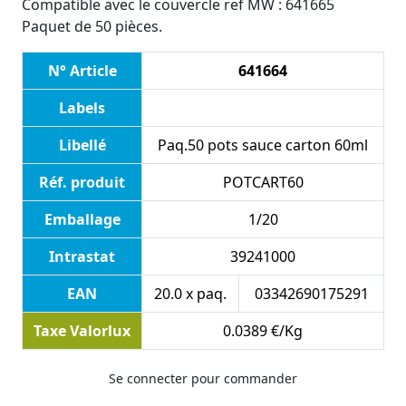
Compatible avec le couvercle ref MW : 641665
Paquet de 50 pièces.
N° Article
641664
Labels
Libellé
Paq.50 pots sauce carton 60ml
Réf. produit
POTCART60
Emballage
1/20
Intrastat
39241000
EAN
20.0 x paq.
03342690175291
Taxe Valorlux
0.0389 €/Kg
Se connecter pour commander