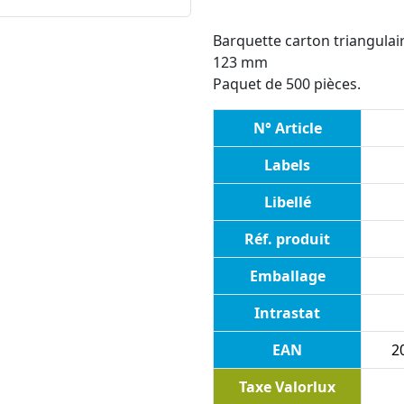
Barquette carton triangulai
123 mm
Paquet de 500 pièces.
N° Article
Labels
Libellé
Réf. produit
Emballage
Intrastat
EAN
2
Taxe Valorlux