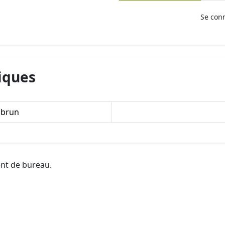
Se con
iques
 brun
ent de bureau.