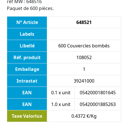
réf MW : 648516
Paquet de 600 pièces.
N° Article
648521
Labels
Libellé
600 Couvercles bombés
Réf. produit
108052
Emballage
1
Intrastat
39241000
EAN
0.1 x unit
05420001801645
EAN
1.0 x unit
05420001885263
Taxe Valorlux
0.4372 €/Kg