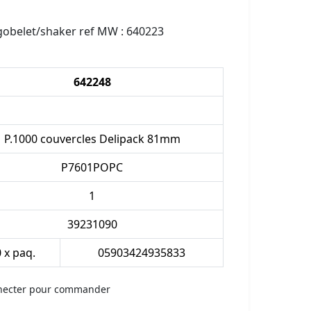
 gobelet/shaker ref MW : 640223
642248
P.1000 couvercles Delipack 81mm
P7601POPC
1
39231090
0 x paq.
05903424935833
necter pour commander