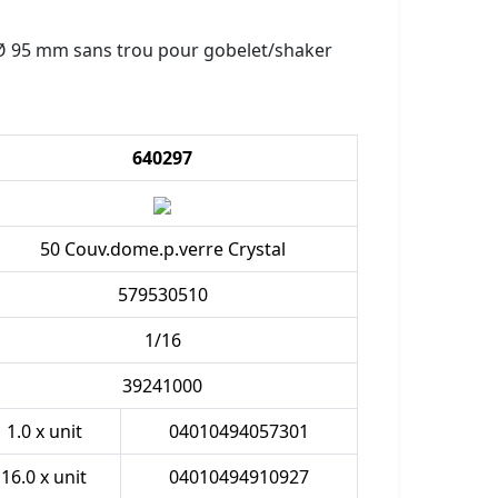
Ø 95 mm sans trou pour gobelet/shaker
640297
50 Couv.dome.p.verre Crystal
579530510
1/16
39241000
1.0 x unit
04010494057301
16.0 x unit
04010494910927