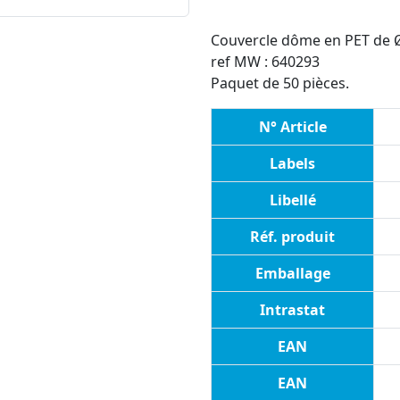
Couvercle dôme en PET de 
ref MW : 640293
Paquet de 50 pièces.
N° Article
Labels
Libellé
Réf. produit
Emballage
Intrastat
EAN
EAN