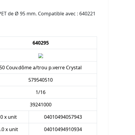
PET de Ø 95 mm. Compatible avec : 640221
640295
50 Couv.dôme a/trou p.verre Crystal
579540510
1/16
39241000
.0 x unit
04010494057943
.0 x unit
04010494910934