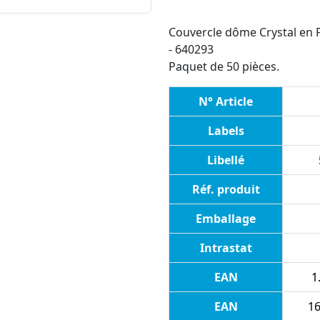
Couvercle dôme Crystal en 
- 640293
Paquet de 50 pièces.
N° Article
Labels
Libellé
Réf. produit
Emballage
Intrastat
EAN
1
EAN
16