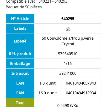
Compatible avec : 640221 - 640293
Paquet de 50 pièces.
N° Article
640295
Labels
50 Couv.dôme a/trou p.verre
Libellé
Crystal
Réf. produit
579540510
Emballage
1/16
Intrastat
39241000
EAN
1.0 x unit
04010494057943
EAN
16.0 x unit
04010494910934
Taxe
0.2498 €/Kg