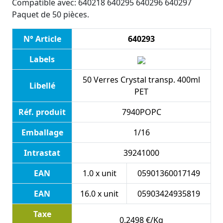
Compatible avec: 640218 640295 640296 640297
Paquet de 50 pièces.
N° Article
640293
Labels
50 Verres Crystal transp. 400ml
Libellé
PET
Réf. produit
7940POPC
Emballage
1/16
Intrastat
39241000
EAN
1.0 x unit
05901360017149
EAN
16.0 x unit
05903424935819
Taxe
0.2498 €/Kg