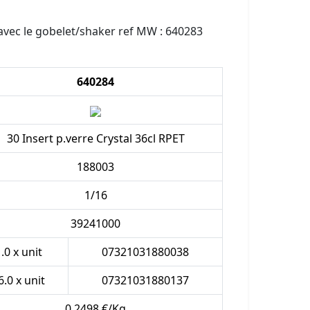
avec le gobelet/shaker ref MW : 640283
640284
30 Insert p.verre Crystal 36cl RPET
188003
1/16
39241000
.0 x unit
07321031880038
6.0 x unit
07321031880137
0.2498 €/Kg