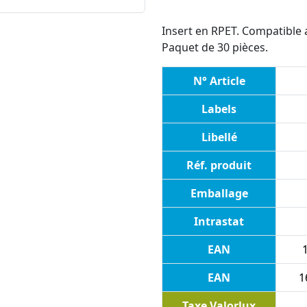
Insert en RPET. Compatible 
Paquet de 30 pièces.
N° Article
Labels
Libellé
Réf. produit
Emballage
Intrastat
EAN
1
EAN
1
Taxe Valorlux