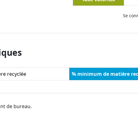
Se con
iques
re recyclée
% minimum de matière rec
ent de bureau.