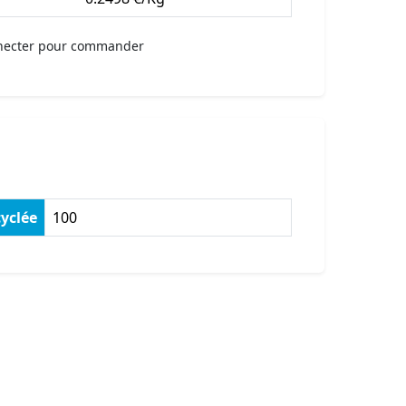
necter pour commander
yclée
100