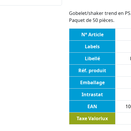
Gobelet/shaker trend en PS.
Paquet de 50 pièces.
N° Article
Labels
Libellé
Réf. produit
Emballage
Intrastat
EAN
10
Taxe Valorlux