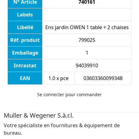
N° Article
740161
Labels
Libellé
Ens jardin OWEN 1 table + 2 chaises
Réf. produit
799025
Emballage
1
Intrastat
94039910
EAN
1.0 x pce
03603360099348
Se connecter pour commander
Muller & Wegener S.à.r.l.
Votre spécialiste en fournitures & équipement de
bureau.