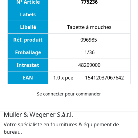
N° Article
775236
Labels
Libellé
Tapette à mouches
Réf. produit
096985
Emballage
1/36
Intrastat
48209000
EAN
1.0 x pce
15412037067642
Se connecter pour commander
Muller & Wegener S.à.r.l.
Votre spécialiste en fournitures & équipement de
bureau.