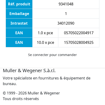
Réf. produit
9341048
Emballage
1
Intrastat
34012090
EAN
1.0 x pce
05705022004917
EAN
10.0 x pce
15705028004925
Se connecter pour commander
Muller & Wegener S.à.r.l.
Votre spécialiste en fournitures & équipement de
bureau.
© 1999 - 2026 Muller & Wegener
Tous droits réservés